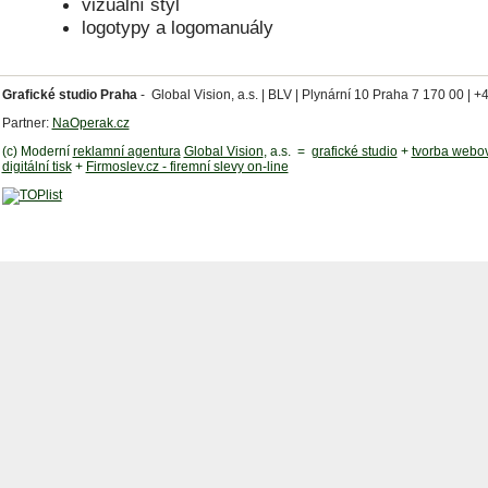
vizuální styl
logotypy a logomanuály
Grafické studio Praha
-
Global Vision, a.s. |
BLV |
Plynární 10 Praha 7 170 00 | +
Partner:
NaOperak.cz
(c) Moderní
reklamní agentura
Global Vision
, a.s. =
grafické studio
+
tvorba webov
digitální tisk
+
Firmoslev.cz - firemní slevy on-line